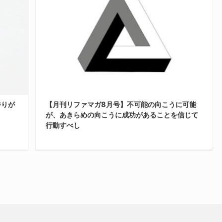
香りが
【月刊リファマガ8月号】不可能の向こうに可能
が、あきらめの向こうに成功があることを信じて
行動すべし
韓国の
）」で
7月号はこちら 先月の月刊リファマガは下記リンクか
てレビ
ら読めます。 「不可能の向こうに可能が、あきらめの
になれ
向こうに成功があることを信じて行動すべし」 このパ
？
ワー溢れる言葉の羅列は、かの有名な最強（最凶）の
アイウ
営業会社・光通信の社訓だ。 8月からは、俺もガンガ
E
ン営業活動に振り切ることになる。「俺が案件が獲れ
月に誕
なかったら未来はない」というプレッシャーがヤバ