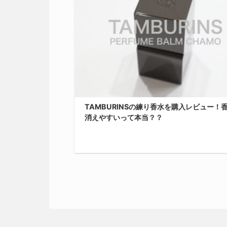
TAMBURINSの練り香水を購入レビュー！
消えやすいって本当？？
今回は前に店舗レビューもした最先端オシャレ
コスメブランド「TAMBURINS（タンバリンズ
新たに練り香水を購入したから実際に使ってみ
ューする。 これから購入を考えている人の参考
ば嬉しい。 TAMBURINS（タンバリンズ）とは
「TAMBURINS（タンバリンズ）」は、韓国の
ェアブランド「ジェントルモンスター（GENTL
MONSTER）」の姉妹ブランドとして2018年9