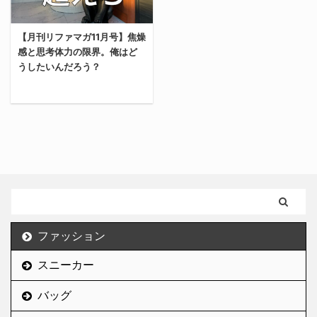
する。 実際に”3ヶ月ほど
で、ハイブランドみたい
履いてみた感想”や、ち
な洒落たデザインのシャ
【月刊リファマガ11月号】焦燥
ょっと難しい”サイズ感
ツを購入したからレビュ
感と思考体力の限界。俺はど
選びのコツ”についても
ーする。 韓国系とかハイ
うしたいんだろう？
紹介するからぜひ参考に
ブランドっぽい綺麗系が
してほしい。 俺が「サン
好きなメンズはぜひ参考
バOG」を購入した理由
にしてほしい。 センスオ
10月号はこちら 先月の
俺がアディダスのサンバ
ブプレイスとは？ この記
月刊リファマガは下記リ
を購入した理由は、俺が
事を見ている人に改めて
ンクから読めます。 「お
好きな韓国系のオシャレ
説明する必要があるのか
いおい、もう11月か
インフルエンサーがよく
は不明だが、一応「セン
よ！！」 意味わかんない
履いていたから。 所詮人
スオブプレイス」につい
スピードで2024年が終
の購入動機なんてそんな
ても軽く紹介する。 セン
わろうとしてる。 あと2
もん（笑） 「ベーシック
スオブプレイスは、セレ
ファッション
ヶ月、2024年という転
なデザインで主張しない
クトショップ・アーバン
換期を俺は生き抜く。 リ
からコーディネートに合
リサーチの系列店で、ベ
スニーカー
ファインマガジンの10月
わせやすい」とか、それ
ーシックなデザインから
のアクセス/PV/収益 なん
らしい ...
トレンドを抑えたア ...
バッグ
だかんだ、毎月5記事く