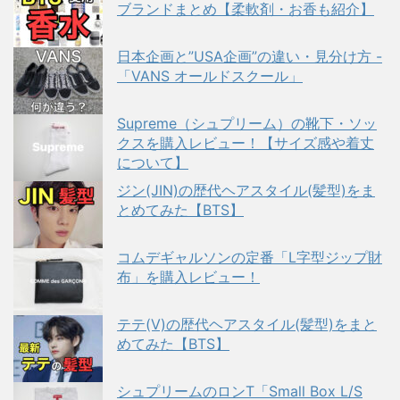
ブランドまとめ【柔軟剤・お香も紹介】
日本企画と”USA企画”の違い・見分け方 -
「VANS オールドスクール」
Supreme（シュプリーム）の靴下・ソッ
クスを購入レビュー！【サイズ感や着丈
について】
ジン(JIN)の歴代ヘアスタイル(髪型)をま
とめてみた【BTS】
コムデギャルソンの定番「L字型ジップ財
布」を購入レビュー！
テテ(V)の歴代ヘアスタイル(髪型)をまと
めてみた【BTS】
シュプリームのロンT「Small Box L/S