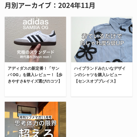
月別アーカイブ：2024年11月
アディダスの新定番！「サン
ハイブランドみたいなデザイ
バ OG」を購入レビュー！【歩
ンのシャツを購入レビュー
きやすさ&サイズ選びのコツ】
【センスオブプレイス】
やっと手に入れた、サン
今回は、お金はないけど
バOGを。 今回は、ずっ
オシャレはしたい若者が
と欲しかったアディダス
必ず一度は通る道「セン
の新定番「SAMBA OG」
スオブプレイス」。 そん
を購入したからレビュー
なセンスオブプレイス