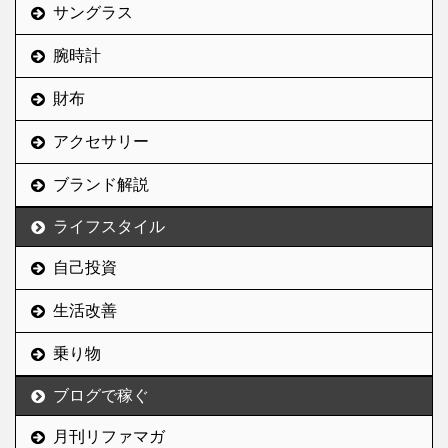
らいは書いているみた
サングラス
い。 ただ、SEOで収益を
狙うためのブログとして
腕時計
考えると、リファインマ
財布
ガジンは衰退の一途を辿
っている。 でも、それは
アクセサリー
もうあまり考えないこと
にした。 ここで変に舵を
ブランド解説
切って興味が薄いトレン
ド記事を書いても、それ
ライフスタイル
...
自己投資
生活改善
乗り物
ブログで稼ぐ
月刊リファマガ