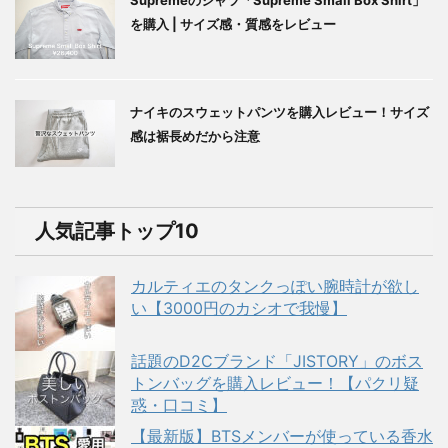
を購入 | サイズ感・質感をレビュー
ナイキのスウェットパンツを購入レビュー！サイズ
感は裾長めだから注意
人気記事トップ10
カルティエのタンクっぽい腕時計が欲し
い【3000円のカシオで我慢】
話題のD2Cブランド「JISTORY」のボス
トンバッグを購入レビュー！【パクリ疑
惑・口コミ】
【最新版】BTSメンバーが使っている香水