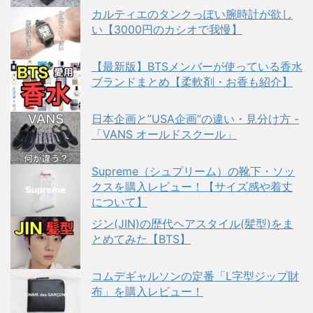
カルティエのタンクっぽい腕時計が欲し
い【3000円のカシオで我慢】
【最新版】BTSメンバーが使っている香水
ブランドまとめ【柔軟剤・お香も紹介】
日本企画と”USA企画”の違い・見分け方 -
「VANS オールドスクール」
Supreme（シュプリーム）の靴下・ソッ
クスを購入レビュー！【サイズ感や着丈
について】
ジン(JIN)の歴代ヘアスタイル(髪型)をま
とめてみた【BTS】
コムデギャルソンの定番「L字型ジップ財
布」を購入レビュー！