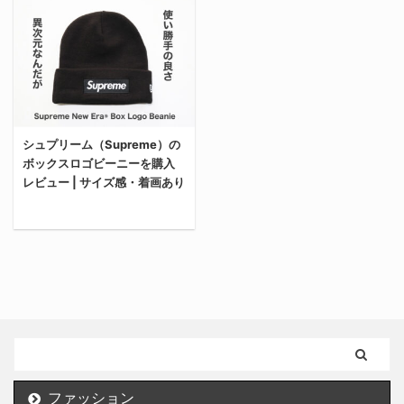
ノイズキャンセリング搭
してほしい。 Supreme
ットパンツ」を購入した
ていく。 正月太りも気に
載モデル」を購入した理
沼に俺もハマってしまっ
からサイズ感選びの注意
なる年末、たまたま地元
由 俺が「AirPods 4」、
た 俺がこんなにも
点や履き心地含めレビュ
の友だちと行ったスポー
それも”アクティブノイ
Supremeにハマったきっ
ーしていく。 これから購
ツゼビオで見かけてから
ズキャンセリング搭載モ
かけは、完全に宮戸フィ
入を考えている人の参考
ずっと気になっていたラ
デル”を購入した理由
ルム氏の小ネタ。
になれば嬉しい。 俺がナ
ンニングシューズ「アデ
は、大きく2つある。 無
Supremeの店員さんの塩
シュプリーム（Supreme）の
イキのスウェットパンツ
ィゼロ EVO SL /
線のAirPodsが欲しかっ
対応をネタにした動画な
ボックスロゴビーニーを購入
を購入した理由 俺がナイ
Adizero EVO SL」を購
た 失敗したくなかった
んだけど、日本の接客業
レビュー | サイズ感・着画あり
キのスウェットパンツを
入したから、実際に1週
無線のAirP ...
の常識 ...
購入したのは、ジムやラ
間ほど履いてみた感想や
ンニングで使うスポーツ
履き心地、サイズ選びの
今回はシュプリーム
ウェアが欲しかったか
注意点などまとめて紹介
（Supreme）のボックス
ら。 寝巻きでジムに行く
する。 これから購入を考
ロゴビーニーを購入した
のはモチベに欠ける 俺は
えている人はぜひ参考に
からサイズ感や着用感を
いわゆる運動着を持って
してほしい。 アディゼロ
含めレビューする。 実際
おらず、ジムに行く際は
EVO SL / Adizero EVO
に被ってみた着用画像も
ユニクロのTシャツとス
SLとは？ 「アディゼロ
あるから、これから購入
ウェットパンツ姿。 別に
EVO SL / Adizero EVO
ファッション
を考えている人の参考に