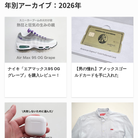
年別アーカイブ：2026年
ナイキ「エアマックス95 OG
【男の憧れ】アメックスゴー
グレープ」を購入レビュー！
ルドカードを手に入れた
今回は、元祖スニーカー
ついに手に入れた。憧れ
ブームの火付け役「Air
のアメックスゴールド
Max 95」のOG（オリジ
を。 今回は「アメックス
ナル再現モデル）を購入
ゴールドプリファード」
したから、サイズ感や履
カードを手に入れたか
き心地含めてレビューす
ら、カードの開封からメ