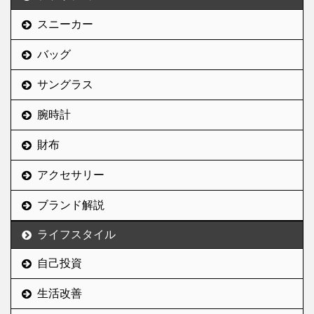
機能的にはそれで十分な
SL」は、アディダスが ...
なれば嬉しい。
んだけど、いまいちモチ
スニーカー
Supreme＝ボックスロゴ
ベが上がらない。 なんと
シュプリームといえばボ
いうか、”ジム ...
バッグ
ックスロゴ。 シュプリー
ム好きでこれに異論を唱
サングラス
える人はいないはず。 ア
メリカの現代アーティス
腕時計
ト、バーバラ・クルーガ
財布
ーの作品をパロって生ま
れたこのボックスロゴ
アクセサリー
は、シュプリームの顔と
言って差し支えない。 毎
ブランド解説
年一回12月に発売される
ボックスロゴフーディー
ライフスタイル
は凄まじい人気 ...
自己投資
生活改善