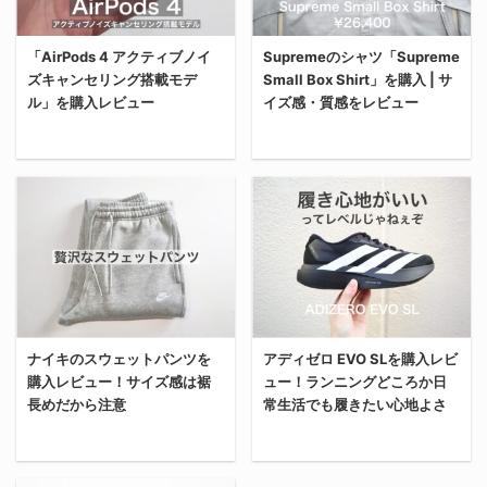
る。 スニーカー屋さんで
リット・デメリットまで
試し履きしたことはあっ
含めて詳細にレビューす
「AirPods 4 アクティブノイ
Supremeのシャツ「Supreme
たけど、購入してプライ
る。 俺の記事はアフィリ
ズキャンセリング搭載モデ
Small Box Shirt」を購入 | サ
ベートでガッツリ履いた
エイト記事ではないか
ル」を購入レビュー
イズ感・質感をレビュー
ことはなかったから、長
ら、無駄に褒めちぎるつ
期間履いてみて感じたメ
もりはない。 忖度なしに
リデメ含めて紹介してい
感じたことそのまま書い
今回は「AirPods 4 アク
また買った。 「え？この
く。 伝説のプレ値スニー
ていくから、ぜひ参考に
ティブノイズキャンセリ
前ロンT買ってたよ
カー”エアマックス95”と
してほしい。 やっぱり男
ング搭載モデル」を購入
ね？」って話なんだけ
は？ 「そもそも、エアマ
の憧れはアメックスゴー
したからレビューする。
ど、完全に俺の中で
ックス95ってなに？」と
ルド なんやかんや理由を
「なぜ買ったのか？」
Supremeブームが来てい
いう人はこの記事に辿り
つけて「”ゴールドカー
「実際に使ってみた感想
る。 そんなわけで、今回
ついてないだろうから、
ド”なんてただの見栄っ
は？」「アクティブノイ
はSupremeの「Small
基本情報は割愛するが、
張りだろ！」と”手の届
ナイキのスウェットパンツを
アディゼロ EVO SLを購入レビ
ズキャンセリングは必
Box Shirt Light Blue」
スニーカー史に残る名作
かないブドウは酸っぱい
購入レビュー！サイズ感は裾
ュー！ランニングどころか日
要？」といった疑問に答
を購入したからレビュー
であることは言うまでも
ムーブ”をかましていた
長めだから注意
常生活でも履きたい心地よさ
えていくから、ぜひ参考
する。 サイズ感や実際に
ない ...
こともあった。 しかし
にしてほしい。 俺が
着てみた感想なども書い
...
「AirPods 4 アクティブ
ていくから、ぜひ参考に
今回は「ナイキのスウェ
28歳。年々顔が丸くなっ