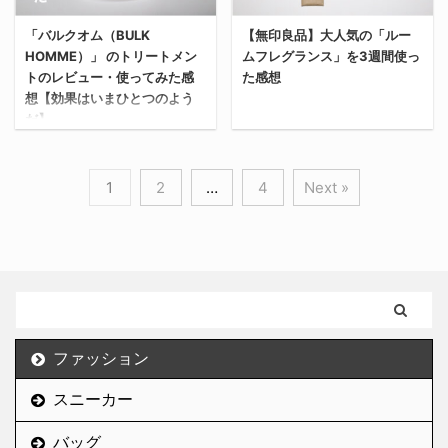
迷っているなら、「マイ
い。 なぜそう思ったの
についても紹介していく
ミノモイスト モイストチ
ルドジェルクレンジン
か、解説していく。 「マ
「バルクオム（BULK
【無印良品】大人気の「ルー
から、今購入を検討して
ャージミルク」はめちゃ
グ」を選ぶことをおすす
HOMME）」 のトリートメン
ムフレグランス」を3週間使っ
イルド洗顔フォーム」と
いる人は参考にしてほし
くちゃ良かった。 なぜな
めする。 これから「実際
トのレビュー・使ってみた感
た感想
「マイルド保湿洗顔フォ
い。 乾燥してカサついた
ら、最近の悩みだった乾
に使ってみた使用感」を
想【効果はいまひとつのよう
ーム」の比較結果 結論、
肌は清潔感を爆下げする
燥肌を一網打尽にしてく
だ】
写真つきで紹介するか ...
「マイルド洗顔フォー
そもそも、なぜ俺が今回
れたから。 圧倒的保湿力
今回は、大人気の無印良
ム」と「マイルド保湿洗
「白潤」の化粧水を購入
...
品のルームフレグランス
顔フォーム」について、
するに至ったのかをはじ
1
2
…
4
Next »
今回はバルクオム
（正式名称：インテリア
価格差に見合うだけの違
めに解説する。 というの
（BULK HOMME）のト
フレグランスオイル）を
いはない。 なぜなら、使
も、俺は高校生の頃から
リートメントを実際に使
3週間使ってみた感想を
い心地&仕上がりに違い
今まで約8年にわたり無
ってみた感想・商品レビ
書いていく。 「あ、これ
がないから。 少なくとも
印良品の化粧水を愛用し
ューをしていく。 結論、
気になっていたやつ
俺は感じられなかった。
てきた。 「無印良品の化
効果はいまひとつのよう
だ！」って人の参考にな
びっくりするくらいに。
粧水が安いしコスパ良い
だ（ポケモン風） バルク
れば嬉しい。 無印良品の
価格差240円に見合う価
し最高！」と思っていた
ファッション
オム（BULK HOMME）
ルームフレグランスはコ
値はない パッケージを入
んだけど、25歳を過ぎた
とは？
スパがいい 無印良品のル
れ替えて出されても気づ
スニーカー
俺の肌に変化 ...
https://company.bulk.c
ームフレグランスを3週
かな ...
o.jp/member バルクオム
間使ってみた感想として
バッグ