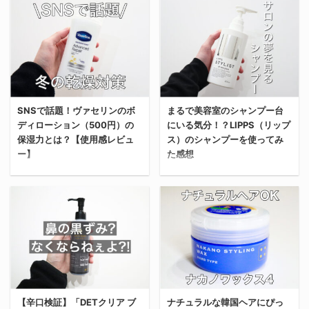
からぜひ参考にしてほし
今回は「Hermès（エル
「使用感は？」といった
のハンドクリームについ
い。 ビオレ「おうちde
メス）」のリップクリー
疑問に答えていくから、
て、実際に使ってみた感
エステ」洗顔ジェルを購
ム「〈ルージュ・エルメ
これから購入を考えてい
想（香り・質感）を紹介
入した理由 俺が「ビオレ
ス〉リップケアバーム」
る人の参考になれば嬉し
する。 プレゼントにもお
おうちdeエステ 洗顔ジ
を購入したからレビュー
い。 「TAMBURINS（タ
すすめだから、これから
ェル」を購入した理由
する。 実際に数ヶ月使っ
ンバリンズ）」とは？
購入を考えている人はぜ
は、友人におすすめされ
てみた感想や、他のリッ
SNSで話題！ヴァセリンのボ
まるで美容室のシャンプー台
「TAMBURINS（タンバ
ひ参考にしてほしい。
たから。 この記事でも紹
ディローション（500円）の
にいる気分！？LIPPS（リップ
プクリーム（メンソレー
リンズ）」は、韓国のア
BAUM（バウム）とは？
介した、俺の中学時代か
保湿力とは？【使用感レビュ
ス）のシャンプーを使ってみ
タム・無印良品）との比
イウェアブランド「ジェ
BAUM（バウム）は、
らの友人で、嬉しいこと
ー】
た感想
較もしていくから、購入
ントルモンスター
2020年に誕生した「樹
にこのブログをきっかけ
を考えている人はぜひ参
（GENTLE
木との共生」をテーマに
に美容にも ...
考にしてほしい。 なぜ
MONSTER）」の姉妹ブ
掲げるコスメブランド。
今回はSNSで話題になっ
今回は日本最高峰のメン
「HERMES（エルメ
ランドとして2018年9 ...
スキンケア、香水（オー
ていた「ヴァセリン アド
ズ向け美容室”LIPPS（リ
ス）」のリップバームを
デコロン、ルームスプレ
バンスドリペア ボディロ
ップス）”が出している
購入したのか？ そもそ
ー）、ハンド＆ボディケ
ーション」を購入したか
「スタイリストシャンプ
も、なぜなぜ
アを、日本や中国で展開
らレビューする。 アット
ー」を購入したからレビ
「HERMES（エルメ
している。 BAUM（バウ
コスメの”ベストコスメ
ューする。 これから購入
ス）」のリップバームを
ム）はどこの国のブラン
アワード”でも殿堂入り
を検討している人はぜひ
【辛口検証】「DETクリア ブ
ナチュラルな韓国ヘアにぴっ