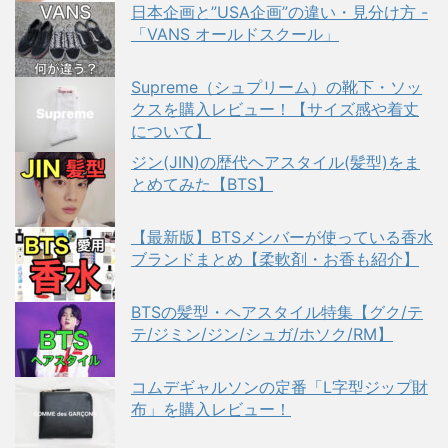
日本企画と”USA企画”の違い・見分け方 -
「VANS オールドスクール」
Supreme（シュプリーム）の靴下・ソッ
クスを購入レビュー！【サイズ感や着丈
について】
ジン(JIN)の歴代ヘアスタイル(髪型)をま
とめてみた【BTS】
【最新版】BTSメンバーが使っている香水
ブランドまとめ【柔軟剤・お香も紹介】
BTSの髪型・ヘアスタイル特集【グク/テ
テ/ジミン/ジン/シュガ/ホソク/RM】
コムデギャルソンの定番「L字型ジップ財
布」を購入レビュー！