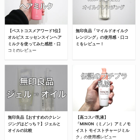
CC」の化粧水を実際に
えてレビューしていく。
み。 鼻は顔の中でも皮脂
きロングセラー商品。 今
使ってみた感想をレビュ
これから購入を考えてい
の分泌量が多く、角栓が
でこそコンビニでも取り
ーしていく。 同じロート
る人の参考になれば嬉し
目立ちやすい。 とくに皮
扱いがあるようだが、俺
製薬の商品「白潤」と使
い。 ナカノワックスと
脂量が多い男性は、毛穴
が中学生の頃はドン・キ
用感の比較もしているか
【ベストコスメアワード1位】
無印良品「マイルドオイルク
は？ ナカノワックスは、
のブツブツや黒ずみに悩
ホーテでしか買えないい
オルビス エッセンスインヘア
レンジング」の使用感・口コ
ら、これから購入を考え
京都市山科区に本社を構
まされている人も多いの
わゆる”美容専売品”のヘ
ミルクを使ってみた感想・口
ミをレビュー！
ている人の参考になれば
える中野製薬株式会社が
ではないだろうか？ 何を
アワックスだった。 ナカ
コミのレビュー
嬉しい。 「メラノCCの
手掛けるヘアスタイリン
隠そう、俺もその一人
ノワックスを買 ...
化粧水」はそばかす対策
グ剤のラインナップのひ
だ。 20 ...
今回は無印良品の「マイ
になるって本当！？ メラ
とつ。 1996年に誕生
今回は「オルビス エッセ
ルドオイルクレンジン
ノCCといえば、黄色い
し、いわゆる”ヘアワッ
ンスイン ヘアミルク」を
グ」を実際に購入して使
パッケージで「毎日のし
クス”の元祖ともいうべ
購入して使ってみた感想
ってみた感想をレビュー
み予防に」「そばかすを
きロングセラー商品。 今
をレビューしていく。 こ
していく。 これから購入
防ぐ」などパワーワード
でこそコンビニでも取り
れから購入を考えている
を検討している人の参考
で、薬局の棚の中でもひ
扱いがあるようだが、俺
人の参考になれば嬉し
になれば嬉しい。 無印良
ときわ目を引く存在。
が中学生の頃はドン・キ
い。 【結論】「オルビス
無印良品【おすすめのクレン
【高コスパ乳液】
品「マイルドオイルクレ
、、で、「それは本当な
ホーテでしか買えないい
ジングはどっち？】ジェルと
「MINON（ミノン）アミノモ
エッセンスイン ヘアミル
ンジング」の特徴 「マイ
のか？マジなのか？？」
わゆる”美容専売品”のヘ
オイルの比較
イスト モイストチャージミル
ク」を使ってみた感想 結
ルドオイルクレンジン
って話。 防そばかす効果
アワックスだった。 ナカ
ク」の使用感レビュー