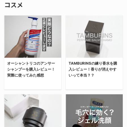
コスメ
オーシャントリコのアンサー
TAMBURINSの練り香水を購
シャンプーを購入レビュー！
入レビュー！香りが消えやす
実際に使ってみた感想
いって本当？？
今回は新たにオーシャン
今回は前に店舗レビュー
トリコのシャンプーを購
もした最先端オシャレ韓
入したから実際に使って
国のコスメブランド
みた感想をレビューす
「TAMBURINS（タンバ
る。 三科さん、もるさん
リンズ）」で新たに練り