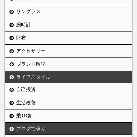
（BULK HOMME）は、
は、「非常にコスパがい
2013年に誕生したメンズ
サングラス
い」の一言に尽きると思
スキンケアブランド。
う。 今からその理由を解
”メンズメイク”なんて言
腕時計
説していく。 過去記事で
葉が生まれるはるか前か
「買わないほうがいい」
財布
らメンズに特化したスキ
って言ってたじゃん？ ル
ンケア商品に着目し、窪
ームフレグランスといえ
アクセサリー
塚洋介さんや木村拓哉さ
ば、過去に「ドットー
んなど“男性が理想とす
ル・ヴラニエス」を紹介
ブランド解説
る人物”をブランドアン
したことがある。 当 ...
バサダ ...
ライフスタイル
自己投資
生活改善
乗り物
ブログで稼ぐ