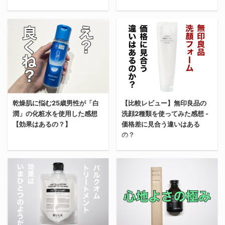
論、「オルビス エッセン
グ」は、無印良品から発
の実証は不可能 結論から
ノワックスを買 ...
スイン ヘアミルク」を使
売されているメイク落と
いうと、俺が、という ...
今回は、無印良品から発
うことで髪のまとまりが
し。 オイルタイプのクレ
今回はアットコスメのベ
売されている「マイルド
改善した。 パサつきが抑
ンジングで、クレンジン
ストコスメアワードで殿
ジェルクレンジング」と
えられ、しっとりとした
グ力は比較的高め。
堂入りを獲得している伝
「マイルドオイルクレン
髪質を手に入れることが
https://www.muji.com/
説のプチプラ乳液
ジング」の使用感を比較
できた。 髪の長い女性は
石油系の界面活性剤を使
「MINON（ミノン）ア
レビューしていく。 どち
もちろん、メンズでもヘ
用しておらず、肌に優し
ミノモイスト モイストチ
らを買おうか迷っている
アアイロンを頻繁に使う
い仕様となっている。 価
ャージミルク」を実際に
乾燥肌に悩む25歳男性が「白
【比較レビュー】無印良品の
人の参考になれば嬉し
人は使ってみると良いか
格は700mlで750円。
潤」の化粧水を使用した感想
洗顔2種類を使ってみた感想 -
購入して2週間ほど使っ
い。 【結論】マイルドジ
もしれない。 ORBIS(オ
[無印良品] マイルドオイ
【効果はあるの？】
価格差に見合う違いはある
てみた感想をレビューし
ェルクレンジングがおす
ルビス) エッセンスイン
ルクレンジン ...
の？
ていく。 今、購入を検討
すめ 結論、「マイルドジ
ヘアミルク 洗い流さ ...
している人はぜひ参考に
ェルクレンジング」がお
今回は乾燥肌に悩む25歳
してほしい。 【結論】
すすめだ。 なぜなら、
今回は、無印良品から発
男性（俺）が「白潤」の
「MINON（ミノン）ア
「マイルドジェルクレン
売されている2種類の洗
化粧水を使用した感想を
ミノモイスト モイストチ
ジング」のほうが綺麗に
顔料を使い比べてみた感
書いていく。 「極潤」と
ャージミルク」はとても
メイクを落とせるから。
想を書いていく。 結論、
「白潤」の違いや、「白
良い◎ 結論、
もし今どちらを買おうか
価格差に見合う違いはな
潤」の化粧水の使い心地
「MINON（ミノン）ア