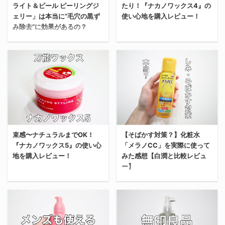
購入したのか？ その理由
ド？ 最近はおしゃれなセ
ライト＆ピール ピーリングジ
たり！『ナカノワックス4』の
している商品だから、気
参考にしてほしい。 なぜ
は、一度高級なリップク
レクトショップやデパー
ェリー」は本当に”毛穴の黒ず
使い心地を購入レビュー！
になっていた人も多いは
LIPPSのシャンプーを購
リームを試してみたかっ
み除去”に効果があるの？
トでみか ...
ず。 冬の乾燥肌に悩んで
入したのか なぜ
たから。 というのも、俺
いる人、これから購入を
LIPPS（リップス）のス
は夏でも常にリップクリ
今回は『ナカノワックス
考えている人は参考にし
タイリストシャンプーを
ーム ...
今回は、全人類の悩み、
４』を購入したので、実
てほしい。 俺が「ヴァセ
購入したのか？ 世の中に
「鼻の毛穴の黒ずみ・角
際に使ってみた感想を交
リン アドバンスドリペア
無数に存在するシャンプ
栓の汚れ」を解決してく
えてレビューしていく。
ボディローション」を購
ーの中から、俺が
れるかもしれない「DET
これから購入を考えてい
入した理由 俺が「ヴァセ
LIPPS（リップス）を選
クリア ブライト＆ピール
る人の参考になれば嬉し
リン アドバンスドリペア
んだ理由を解説する。 美
ピーリングジェリー」に
い。 ナカノワックスと
ボディローション」を購
容室クオリティのシャン
ついてレビューする。 俺
束感〜ナチュラルまでOK！
【そばかす対策？】化粧水
は？ ナカノワックスは、
入したのは、Instagram
プータイムを味わいたい
『ナカノワックス5』の使い心
「メラノCC」を実際に使って
の最後に書いている”俺
京都市山科区に本社を構
で”ザ・美意識高い系”の
俺がLIPPS（リップス）
地を購入レビュー！
みた感想【白潤と比較レビュ
の結論”も踏まえて、参
える中野製薬株式会社が
女性たちがこぞって紹介
のシャンプーを選んだ理
ー】
考にしてもらえると嬉し
手掛けるヘアスタイリン
していたから。 ...
由は、美容室でシャンプ
い。 小鼻の黒ずみ・毛穴
グ剤のラインナップのひ
ーして ...
今回は『ナカノワックス
（イチゴ鼻）を解消した
とつ。 1996年に誕生
今回はそばかす対策にな
５』を購入したので、実
い！ 小鼻の黒ずみ、毛穴
し、いわゆる”ヘアワッ
ると話題の「メラノ
際に使ってみた感想を交
のプツプツは全人類の悩
クス”の元祖ともいうべ