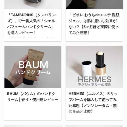
など、一世を風靡したメ
香水を購入したから実際
ンズヘアセット界のレジ
に使ってみてレビューす
「TAMBURINS（タンバリン
「ビオレ おうちdeエステ 洗顔
ェンド達のヘアサロンが
る。 これから購入を考え
ズ）」で一番人気の「シェル
ジェル」は肌に悪いし効果が
出しているシャンプーだ
ている人の参考になれば
パフュームハンドクリーム」
ない？【5ヶ月ほど実際に使っ
から知っている人も多い
嬉しい。
を購入レビュー！
てみた感想】
と思う。 とはいえ俺はな
TAMBURINS（タンバリ
【CHAMO（カモ）はどんな
んの関係もないから、忖
ンズ）とは？
香り？】
度なく、思ったことをそ
「TAMBURINS（タンバ
今回は、「ビオレ おうち
のままレビューする。 俺
リンズ）」は、韓国のア
deエステ 洗顔ジェル」
がオーシャントリコのシ
イウェアブランド「ジェ
今回は、3月14日に東京
を5ヶ月使ってみた感想
ャンプーを購入した理由
ントルモンスター
青山に店舗をオープンし
＆レビューをしていく。
https://www.oceantoky
（GENTLE
た韓国の大人気コスメブ
結論から言うと、俺はリ
o.com/ 俺がオーシャン
MONSTER）」の姉妹ブ
ランド・
ピ買いした。 一方で、肝
トリコのシャンプーを購
ランドとして2018年9月
TAMBURINS（タンバリ
心の「毛穴汚れへの効
BAUM（バウム）のハンドク
HERMES（エルメス）のリッ
入した理由は、日本一の
に誕生したコスメブラン
ンズ）で購入した「シェ
リーム | 香り・使用感レビュー
プバームを購入して使ってみ
果」はあまり感じていな
知名度を誇る美容室
ド。 "塗る香水"とも呼ば
ル パフュームハンドクリ
た感想【メンソレータム・無
い。 「え？じゃあなんで
「OCEAN TOK ...
れる「パフュームハンド
印良品と比較】
ーム」のCHAMO（カ
リピ買いしたの！？」っ
クリーム」や、ゴールド
モ）の香りをレビューす
今回は話題の人気ブラン
て理由も含めて解説する
チェーン ...
る。 「どんな香り？」
ド「BAUM（バウム）」