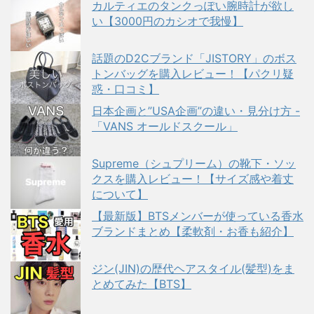
カルティエのタンクっぽい腕時計が欲し
い【3000円のカシオで我慢】
話題のD2Cブランド「JISTORY」のボス
トンバッグを購入レビュー！【パクリ疑
惑・口コミ】
日本企画と”USA企画”の違い・見分け方 -
「VANS オールドスクール」
Supreme（シュプリーム）の靴下・ソッ
クスを購入レビュー！【サイズ感や着丈
について】
【最新版】BTSメンバーが使っている香水
ブランドまとめ【柔軟剤・お香も紹介】
ジン(JIN)の歴代ヘアスタイル(髪型)をま
とめてみた【BTS】