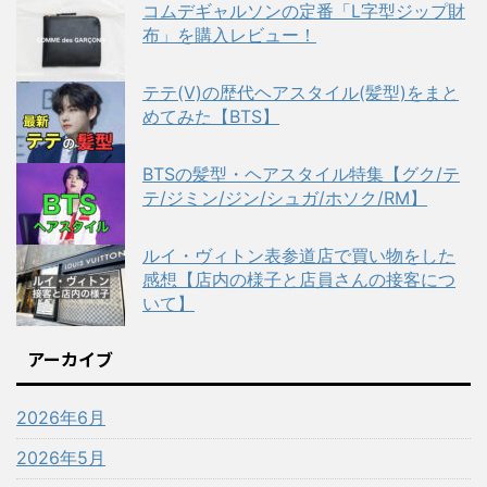
コムデギャルソンの定番「L字型ジップ財
布」を購入レビュー！
テテ(V)の歴代ヘアスタイル(髪型)をまと
めてみた【BTS】
BTSの髪型・ヘアスタイル特集【グク/テ
テ/ジミン/ジン/シュガ/ホソク/RM】
ルイ・ヴィトン表参道店で買い物をした
感想【店内の様子と店員さんの接客につ
いて】
アーカイブ
2026年6月
2026年5月