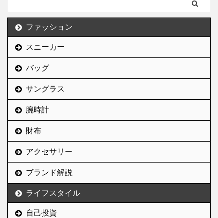
る。 スニーカー屋さんで
試し履きしたことはあっ
ファッション
たけど、購入してプライ
ベートでガッツリ履いた
スニーカー
ことはなかったから、長
期間履いてみて感じたメ
バッグ
リデメ含めて紹介してい
く。 伝説のプレ値スニー
サングラス
カー”エアマックス95”と
腕時計
は？ 「そもそも、エアマ
ックス95ってなに？」と
財布
いう人はこの記事に辿り
ついてないだろうから、
アクセサリー
基本情報は割愛するが、
スニーカー史に残る名作
ブランド解説
であることは言うまでも
ない ...
ライフスタイル
自己投資