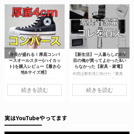
身長が盛れる！厚底コンバ
【新生活】一人暮らしの8年
ースオールスター(ハイカッ
目の俺が買ってよかった&い
ト)を購入レビュー【履き心
らなかった【家具・家電】
地&サイズ感】
今回は新生活に向けた「家具
選び」について、一人暮らし
今回はファン待望の「厚底コ
の8年目の俺が買ってよかった
ンバースオールスター」が登
続きを読む
続きを読む
&いらなかった家具を合計14個
場したから、購入してレビュ
紹介する。 特に”いらなかった
ーする。 通常の販売価格より
家具・家電”は必見だ。 一番の
も1,500円ほど安く買うことが
節約方法は無駄なモノを買わ
できる裏技も紹介しているの
ないことだ。何かとお金がか
で、よかったら最後まで読ん
実はYouTubeやってます
かる新生活において、1円でも
でほしい。 韓国で大人気！流
無駄な出費は抑えるべき。 ぜ
行りの厚底コンバースが遂に
ひ参考にしてみてほしい。
日本に！ ここ数年、メンズ・