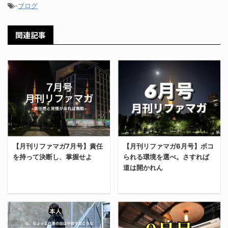
-
ブログ
関連記事
【月刊リファマガ7月号】責任
【月刊リファマガ6月号】ボコ
を持って決断し、掌握せよ
られる環境を選べ。さすれば
道は開かれん
6月号はこちら 先月の月
5月号はこちら 前月号は
刊リファマガは下記リン
こちらから読めます！ リ
クから読めます。 家の玄