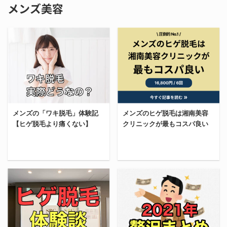
メンズ美容
メンズの「ワキ脱毛」体験記
メンズのヒゲ脱毛は湘南美容
【ヒゲ脱毛より痛くない】
クリニックが最もコスパ良い
今回は、ヒゲ脱毛に続い
今回はSBC湘南美容クリ
て「ワキ脱毛」をしてき
ニックのヒゲ脱毛が大幅
たから、備忘録として書
値下げされたから、実際
いていく。 「ワキ脱毛っ
に行ってきた感想含めレ
て実際どうなの？」と迷
ビューしていく。 この価
っている男達の役に立て
格改定で、元々最強だっ