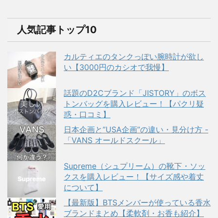
人気記事トップ10
カルティエのタンクっぽい腕時計が欲し
い【3000円のカシオで我慢】
話題のD2Cブランド「JISTORY」のボス
トンバッグを購入レビュー！【パクリ疑
惑・口コミ】
日本企画と”USA企画”の違い・見分け方 -
「VANS オールドスクール」
Supreme（シュプリーム）の靴下・ソッ
クスを購入レビュー！【サイズ感や着丈
について】
【最新版】BTSメンバーが使っている香水
ブランドまとめ【柔軟剤・お香も紹介】