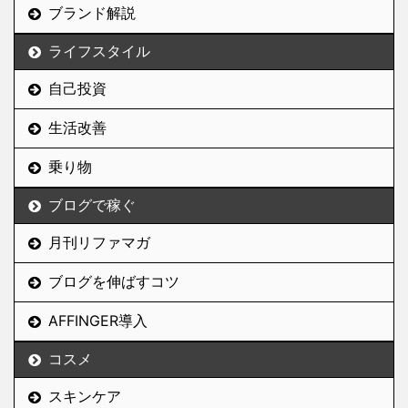
べたが、遂に自分で除去
ブランド解説
するのは無理だろうとい
う結論に至り長年諦めて
ライフスタイル
いた。 「ほくろ」は簡単
自己投資
に除去できる 実は ...
生活改善
乗り物
ブログで稼ぐ
月刊リファマガ
ブログを伸ばすコツ
AFFINGER導入
コスメ
スキンケア