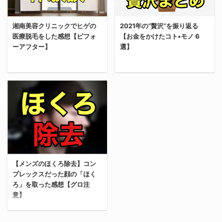
れば嬉しい。 【結論】男
た湘南美容クリニックが
もワキ脱毛をやらないと
さらに強くなり、無敵に
湘南美容クリニックでヒゲの
2021年の”贅沢”を振り返る
損！ 結論、男もワキ脱毛
なってしまった感はあ
医療脱毛をした感想【ビフォ
【お金をかけたコト•モノ 6
をやった方がいい。 むし
る。 俺は大学生の頃から
ーアフター】
選】
ろやらないと人生損する
湘南美容クリニックでヒ
といっても過言ではな
ゲ脱毛を続けているが、
い。 なぜなら、見た目の
今回当時と比べてかなり
今回は、湘南美容クリニ
2021年も残すところあと
清潔感が出るから。 ムダ
安くなってしまった（い
ックでヒゲの医療脱毛を
一日となった。 今回は
毛は諸悪の根源 髪の毛や
や、嬉しいことだけど
した感想を共有する。 俺
2021年に行った贅沢を振
眉毛を除き、基本的
ね） ヒゲ脱毛は湘南美容
の実体験から解説してい
り返っていくことにす
に”毛”は見た目に悪影響
クリニックが最もコスパ
くから、湘南美容クリニ
る。 贅沢は”敵”ではな
を与える。 鼻毛、胸毛、
良い。 湘南美容クリニッ
ックでヒゲ脱毛をするか
い。贅沢は味方だ。 大日
へそ毛、、言い出したら
クのヒゲ脱毛業界最安値
悩んでいる人の参考にな
本帝国政府が1937年（昭
きりがないが、そのどれ
クラス 2023年11月28
【メンズのほくろ除去】コン
れば嬉しい。 湘南美容ク
和12年）9月から行った
もがネガティブなイメー
日、湘南美容クリニック
プレックスだった顔の「ほく
リニックのヒゲ脱毛【体
「国民精神総動員」で有
ジでしかない。 ムダ毛は
がヒゲ脱毛の価格改定を
ろ」を取った感想【グロ注
験した感想】 俺は心の底
名な「ぜいたくは敵
意】
無くすに越し ...
行った。 従来 ...
から湘南美容クリニック
だ！」というスローガン
でヒゲ脱毛をしてよかっ
があるが、ものが溢れる