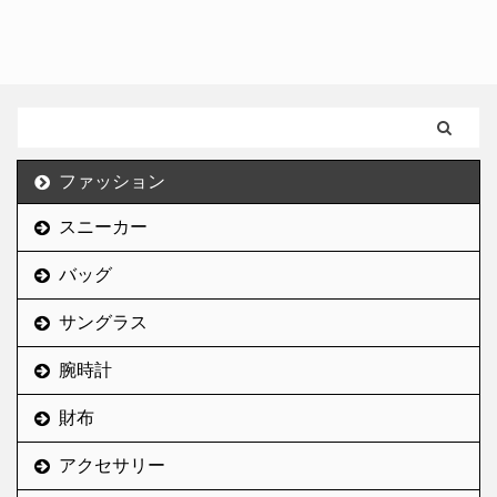
たと思っている。 毎日の
現代において、贅沢は他
今回はわりとコンプレッ
髭剃りのストレスから開
者との差別化に繋がる。
クスだった顔の「ほく
放されたし、青ひげがな
贅沢で得られた経験を元
ろ」を取った感想を途中
くなったから圧倒的な清
に他の人が思いつかない
経過の写真付きで紹介し
潔感を手に入れることが
ようなサービスを作るこ
ていく。 ほくろで悩んで
できた。 医療脱毛だから
とができれば、さらに贅
いるすべての人の参考に
効き目が段違い 湘南美容
沢できるようになる。 贅
なれば幸いだ。 ずっと顔
ファッション
クリニックのヒゲ脱毛は
沢したいなら、まず贅沢
のほくろがコンプレック
医療脱毛だ。エステ脱毛
をすることから始めなく
スニーカー
スだった 人は皆どこかし
や家庭用脱毛器と比べて
てはいけない。 やたらめ
らにコンプレックスを抱
圧倒的に効果が ...
ったら贅 ...
バッグ
えているものだ。 それが
俺の場合は「ほくろ」だ
サングラス
った。小さい頃からほく
ろができやすい体質で顔
腕時計
を見る度に増えていたほ
財布
くろにうんざりしてい
た。 中学生くらいからほ
アクセサリー
くろについて徹底的に調