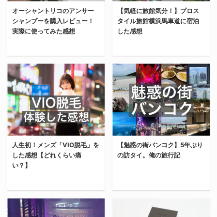
益 上記がリファインマガ
い」「港区男子っぽい」
好きってこと。 ▼ヘッド
ー、ホスト、ギラついた
オーシャントリコのアンサー
【気軽に旅館気分！】プロス
ジンの過去一年間の成績
「成金っぽい」と最近の
ホン ・バング&オルフセ
成金、などなどイメージ
シャンプーを購入レビュー！
タイル旅館横浜馬車道に宿泊
表。 昨年の9月がリファ
バレンシアガに対する世
ン Beoplay HX Timber
が悪い面もあるけど、そ
実際に使ってみた感想
した感想
インマガジンのピークだ
の女性の声は冷ややかだ
▼イヤホン ・AirPods
れでも近年のファッショ
った。月間12万PVを達
が、知らん。 そんなの、
pro ・ ...
ンシーンを牽引し ...
成し、収益も過去最高記
知らん！！ なんだかんだ
今回は新たにオーシャン
今回は『プロスタイル旅
録を更新。 完全にイケイ
言って、ここ5~8年のフ
トリコのシャンプーを購
館横浜馬車道』に宿泊し
ケだったリファインマガ
ァッショントレンドの牽
入したから実際に使って
てきたから、ホテルのレ
ジンは、10月のコアアル
引役であるバレンシアガ
みた感想をレビューす
ビューと共に感想を書い
ゴリズムアップデートを
を俺は推す。 俺がバレン
る。 三科さん、もるさん
ていく。 『プロスタイル
皮切りに、どんどん弱体
シアガのクラッチバッグ
など、一世を風靡したメ
旅館横浜馬車道』への宿
化させられていった。 執
を購入した理由 俺がバレ
ンズヘアセット界のレジ
泊を検討している人、横
着と成果は比例する もち
ンシアガのクラッチバッ
人生初！メンズ「VIO脱毛」を
【魅惑の街バンコク】5年ぶり
ェンド達のヘアサロンが
浜のみなとみらい周辺で
ろん、アルゴリズムのア
グを購入した理由は、本
した感想【どれくらい痛
の訪タイ。俺の旅行記
出しているシャンプーだ
良いホテルがないか探し
ップデートだけが要因で
当に欲しかったバッグが
い？】
から知っている人も多い
ている人の参考になれば
はない。それまでPVの柱
買えなかったから。 実
と思う。 とはいえ俺はな
嬉しい。 俺が「プロスタ
...
は、俺が本当に欲し ...
8月の後半、約5年ぶりに
んの関係もないから、忖
イル旅館 横浜馬車道」を
今回は、人生初のVIO脱
タイに旅行に行ってき
度なく、思ったことをそ
選んだ理由 俺が「プロス
毛に行ってきたから、痛
た。 2019年のコロナ前
のままレビューする。 俺
タイル旅館 横浜馬車道」