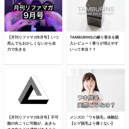
みの感想などを共有す
以来の訪タイに心踊る。
がオーシャントリコのシ
を選んだ理由は、毎日自
る。 俺がVIO脱毛をしよ
メンツは、2019年も一緒
ャンプーを購入した理由
宅に引きこもって仕事を
うと思った理由 俺がVIO
にタイに行ったあの時の
https://www.oceantoky
するのに疲れたから。 個
脱毛をしようと思ったの
のメンバー。5年も経つ
o.com/ 俺がオーシャン
人事業主でオフィス＝自
は、数日に一回毛を剃る
と、みんな一人前の社会
トリコのシャンプーを購
宅の俺は、年がら年中監
【月刊リファマガ9月号】いつ
TAMBURINSの練り香水を購
のが面倒くさすぎたか
人としてバリバリ働いて
入した理由は、日本一の
獄みたいな家賃5万円の
死んでもおかしくないから全
入レビュー！香りが消えやす
ら。 別にVIOの毛なんて
いる。 しかし、タイ旅行
知名度を誇る美容室
アパートに引きこもって
力で生きる
いって本当？？
気にしていないという男
ではバカになって騒ぐに
「OCEAN TOK ...
いる。 暑い日も雨の日
性も多いけど、俺は気に
限る。 泊まるところ（ホ
も、満員電車に ...
なる。 俺はヒゲとワキを
テル）はあの頃よりちょ
8月号はこちら 先月の月
今回は前に店舗レビュー
脱毛済み 実際、俺はすで
っとグレードアップした
刊リファマガは下記リン
もした最先端オシャレ韓
にヒゲとワキも脱毛開始
けど、基本的なスタンス
クから読めます。 少し暑
国のコスメブランド
済みで、一度脱毛のスッ
は何も変わっちゃいな
さが引いたかと思えば即
「TAMBURINS（タンバ
キリ感を知ってしまうと
い。フードコートの安飯
台風。 日本の気候のハー
リンズ）」で新たに練り
ドンドン他の部位も脱毛
をありがたがって食うこ
ドさを感じつつ、色々あ
香水を購入したから実際
したくなる中毒状態に陥
のメンバーが俺は好き。
った8月の月次報告をし
に使ってみてレビューす
っている。 まだ一度も脱
そんなわけで、この記事
【月刊リファマガ8月号】不可
メンズの「ワキ脱毛」体験記
ていく。 リファインマガ
る。 これから購入を考え
毛をしたことがないって
はタイ旅行の備忘録とさ
能の向こうに可能が、あきら
【ヒゲ脱毛より痛くない】
ジンの8月のアクセ
ている人の参考になれば
男性は、まずヒゲ脱毛か