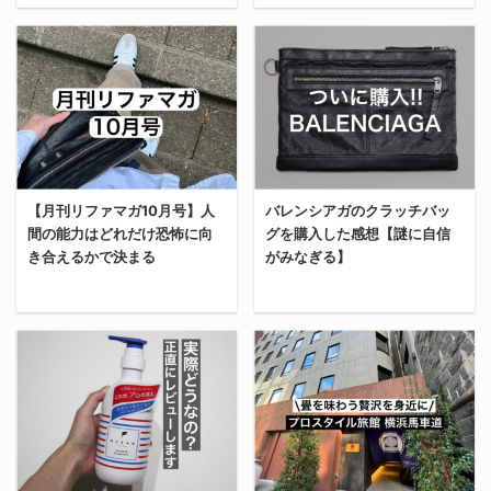
トレンドを抑えたア ...
...
ャルソン）に変えたこと
ぜ今回一泊24万円とかい
今回は千葉県の木更津ア
で謙虚さを取り戻すこと
う新卒社会人の月給より
今回は、あの大手イヤホ
ウトレットパークにある
ができた。 その理由
もホテルに泊まることに
ンメーカー
ハイブランド5店（バレ
を”モノが人にもたらす
なったのか。 結論、俺の
「SOUNDPEATS（サウ
ンシアガ・セリーヌ・ロ
影響”と絡めて解説す
判断ではない。 学生時代
ンドピーツ）」さんから
エベ・ジバンシィ・コー
る。 結論、持つモノによ
のバイト仲間たちが勝手
新作のイヤホンを頂いた
チ）に行ってきたから、
って、人の性格は左右さ
に（大感謝）計画してく
からレビューする。 ちな
品揃え含め感想を書いて
れる。 俺がコムデギャル
れたのだ。 大人数で泊ま
みに、提供してもらった
【月刊リファマガ10月号】人
バレンシアガのクラッチバッ
いく。 結論、アウトレッ
ソンの財布を買った理由
ったから1人35,000円 つ
間の能力はどれだけ恐怖に向
グを購入した感想【謎に自信
からといって忖度する気
トパークに行く時間で銀
俺がコムデギャルソンの
まり、今回は一人旅でも
き合えるかで決まる
がみなぎる】
はない。あくまでも、俺
座とか表参道の店舗を回
財布を選んだ理由は下
パートナーとの宿泊でも
の思った通りの感想を書
った方がいい。 【1店舗
記。 薄くてコンパクトな
な ...
いていく。 【前提】イヤ
目】バレンシアガ まず向
サイズ感 カードとお ...
9月号はこちら 先月の月
今回は、ずっと欲しかっ
ホンは何個あってもいい
かったのは、バレンシア
刊リファマガは下記リン
たブランド
はじめに、今俺が所有し
ガ。 過去の記事でもなん
クから読めます。 今月も
「BALENCIAGA（バレン
ているイヤホン・ヘッド
ども紹介しているとお
恒例の月次報告をしてい
シアガ）」のクラッチバ
ホンの一覧を載せてお
り、俺はバレンシアガが
く。 リファインマガジン
ッグを購入した感想を書
く。 何が言いたいかって
好き。 チンピラのイメー
の9月のアクセス/PV/収
いていく。 「ホストっぽ
いうと、俺はイヤホンが
ジもあるが… ヤリラフィ