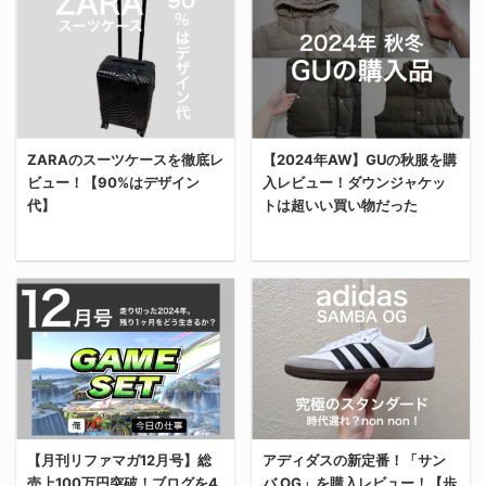
ZARAのスーツケースを徹底レ
【2024年AW】GUの秋服を購
ビュー！【90%はデザイン
入レビュー！ダウンジャケッ
代】
トは超いい買い物だった
今回は、年末の帰省に向
今回は、2024年の秋冬
けて、ZARAで小さなス
に「GU」で購入した商
ーツケースを購入したか
品を紹介する。 参考にな
らレビューする。 完全に
れば嬉しい。 ベーシック
デザインに一目惚れして
なアイテムはすでに揃っ
購入した。価格は
ている 俺も今年で27
¥16,990。普通に高い。
歳。 この歳になると、ぶ
【月刊リファマガ12月号】総
アディダスの新定番！「サン
俺がZARAのスーツケー
っちゃけ黒ロンTとかタ
売上100万円突破！ブログを4
バ OG」を購入レビュー！【歩