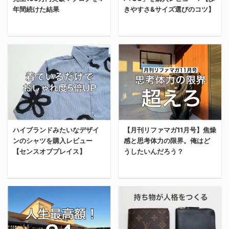
スを購入した理由 俺が
ートルネックセーターと
年間続けた結果
きやすさ&サイズ選びのコツ】
ZARAのスーツケースを
か、汎用的に着れるベー
購入した理由は2つあ
シックなアイテムは過去
る。 1つ目は、デザイン
の自分が購入済み。 そん
10月号はこちら 先月の
やっと手に入れた、サン
に一目惚れしたから。 デ
なわけで、あまり服を買
月刊リファマガは下記リ
バOGを。 今回は、ずっ
ザイナーズマンションに
う必要はない。 ただ、全
ンクから読めます。 「今
と欲しかったアディダス
置いてありそうな洗練さ
て去年と一緒だと、シン
が踏ん張り時！」と思い
の新定番「SAMBA OG」
れたインテリア感のある
プルに俺のテンションが
はや数ヶ月。踏ん張り続
を購入したからレビュー
曲線デザインに一目惚れ
上がらない。自分の気分
ける毎日のおかげで学び
する。 実際に”3ヶ月ほど
したってわけ。 サイズ感
を上げるためにも、新し
は多い。 もはやブログは
履いてみた感想”や、ち
も丁度いい 2つ目の理由
い服を購入した次第。 今
ハイブランドみたいなデザイ
【月刊リファマガ11月号】焦燥
放置気味だけど、月刊リ
ょっと難しい”サイズ感
はサイズ感。 機内持ち込
回紹介するのは限定品で
ンのシャツを購入レビュー
感と思考体力の限界。俺はど
ファマガだけは必須ルー
選びのコツ”についても
みOKのコンパクトなサ
もなんでもないし、全国
【センスオブプレイス】
うしたいんだろう？
ティンとして続けてい
紹介するからぜひ参考に
イズ感がちょうど求めて
のGUでいつでも買える
く。 そういえば、先月で
してほしい。 俺が「サン
いた大き ...
はず。 ヒー ...
ブログからの総収益が
バOG」を購入した理由
今回は、お金はないけど
10月号はこちら 先月の
100万円を超えた。 4年
俺がアディダスのサンバ
オシャレはしたい若者が
月刊リファマガは下記リ
間でかかったブログ費用
を購入した理由は、俺が
必ず一度は通る道「セン
ンクから読めます。 「お
はサーバー代年1万円×4
好きな韓国系のオシャレ
スオブプレイス」。 そん
いおい、もう11月か