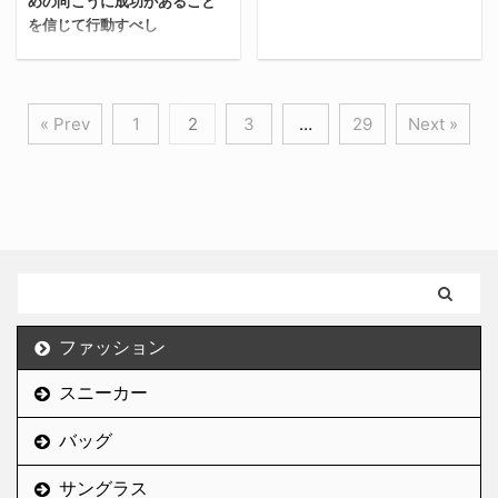
せてもらう（笑） 魅惑の
めの向こうに成功があること
ス/PV/収益 8月のリファ
嬉しい。
らおすすめする。俺の場
を信じて行動すべし
街・バンコ ...
インマガジンのアクセス
TAMBURINS（タンバリ
合はヒゲと ...
今回は、ヒゲ脱毛に続い
は1.9万PV。 全盛期の昨
ンズ）とは？
て「ワキ脱毛」をしてき
年8月、9月と比べると
「TAMBURINS（タンバ
7月号はこちら 先月の月
たから、備忘録として書
1/6で、もはや目も当て
リンズ）」は、韓国のア
« Prev
1
2
3
…
29
Next »
刊リファマガは下記リン
いていく。 「ワキ脱毛っ
られない。 盛者必衰とは
イウェアブランド「ジェ
クから読めます。 「不可
て実際どうなの？」と迷
このこと。 1.9万PV - 収
ントルモンスター
能の向こうに可能が、あ
っている男達の役に立て
益1.2万円 収益も1.2万円
（GENTLE
きらめの向こうに成功が
れば嬉しい。 【結論】男
と、もはやお年玉みたい
MONSTER）」の姉妹ブ
あることを信じて行動す
もワキ脱毛をやらないと
な金額に落ちてしまっ
ランドとして2018年9月
べし」 このパワー溢れる
損！ 結論、男もワキ脱毛
た。 全然1万円でもあり
に誕生したコスメブラン
言葉の羅列は、かの有名
をやった方がいい。 むし
がたいことなんだけど、
ド。 "塗る香水"とも呼ば
な最強（最凶）の営業会
ろやらないと人生損する
7万円とか ...
れる「パフュームハンド
社・光通信の社訓だ。 8
ファッション
といっても過言ではな
クリーム」や、ゴールド
月からは、俺もガンガン
い。 なぜなら、見た目の
チェーン ...
スニーカー
営業活動に振り切ること
清潔感が出るから。 ムダ
になる。「俺が案件が獲
毛は諸悪の根源 髪の毛や
バッグ
れなかったら未来はな
眉毛を除き、基本的
い」というプレッシャー
に”毛”は見た目に悪影響
サングラス