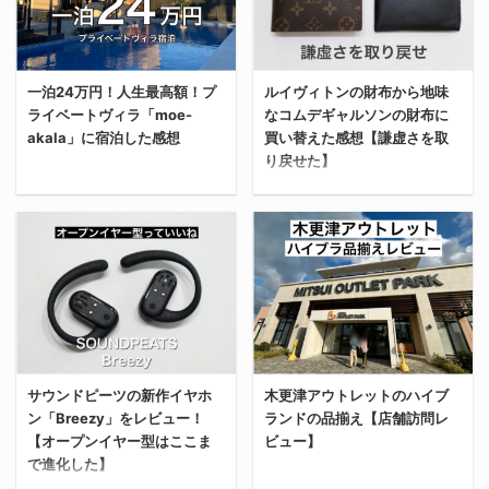
年とAFFINGERのテーマ
インフルエンサーがよく
なセンスオブプレイス
よ！！」 意味わかんない
代4万円の計8万円ほど。
履いていたから。 所詮人
で、ハイブランドみたい
スピードで2024年が終
俺の人件費は0円とし
の購入動機なんてそんな
な洒落たデザインのシャ
わろうとしてる。 あと2
て、差し引き92万円の利
もん（笑） 「ベーシック
一泊24万円！人生最高額！プ
ルイヴィトンの財布から地味
ツを購入したからレビュ
ヶ月、2024年という転
益が出たことになる。 と
なデザインで主張しない
ライベートヴィラ「moe-
なコムデギャルソンの財布に
ーする。 韓国系とかハイ
換期を俺は生き抜く。 リ
くに感慨深くはないけ
からコーディネートに合
akala」に宿泊した感想
買い替えた感想【謙虚さを取
ブランドっぽい綺麗系が
ファインマガジンの10月
ど、100っていう数字の
わせやすい」とか、それ
り戻せた】
好きなメンズはぜひ参考
のアクセス/PV/収益 なん
区切り ...
らしい ...
にしてほしい。 センスオ
だかんだ、毎月5記事く
今回は、一泊24万円。
ブプレイスとは？ この記
らいは書いているみた
今回は、ルイヴィトンの
人生最高額のホテル（プ
事を見ている人に改めて
い。 ただ、SEOで収益を
財布からコムデギャルソ
ライベートヴィラ）に泊
説明する必要があるのか
狙うためのブログとして
ンの財布に買い替えた感
まってきたから、宿泊し
は不明だが、一応「セン
考えると、リファインマ
想を書いていく。 何より
た感想含めてレビューし
スオブプレイス」につい
ガジンは衰退の一途を辿
驚いたのが、メンタル面
ていく。 結論、ラグジュ
ても軽く紹介する。 セン
っている。 でも、それは
の変化。 使い心地や機能
アリーすぎて、日本にい
スオブプレイスは、セレ
もうあまり考えないこと
性うんぬんの前に、クソ
サウンドピーツの新作イヤホ
木更津アウトレットのハイブ
ることを忘れた。 なぜ新
クトショップ・アーバン
にした。 ここで変に舵を
ン「Breezy」をレビュー！
ランドの品揃え【店舗訪問レ
派手な財布（ルイヴィト
卒社会人の月給よりも高
リサーチの系列店で、ベ
切って興味が薄いトレン
【オープンイヤー型はここま
ビュー】
ンのモノグラム）からク
いホテルに泊まることに
ーシックなデザインから
ド記事を書いても、それ
で進化した】
ソ地味な財布（コムデギ
なったのか そもそも、な