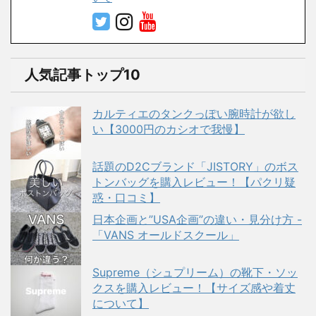
人気記事トップ10
カルティエのタンクっぽい腕時計が欲し
い【3000円のカシオで我慢】
話題のD2Cブランド「JISTORY」のボス
トンバッグを購入レビュー！【パクリ疑
惑・口コミ】
日本企画と”USA企画”の違い・見分け方 -
「VANS オールドスクール」
Supreme（シュプリーム）の靴下・ソッ
クスを購入レビュー！【サイズ感や着丈
について】