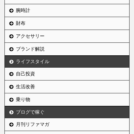
がヤバい。 心折れそうに
を与える。 鼻毛、胸毛、
なったときは、この社訓
腕時計
へそ毛、、言い出したら
を唱えて踏ん張ろうと思
きりがないが、そのどれ
財布
う。 前置きが長くなった
もがネガティブなイメー
が、今月も恒例の月次報
ジでしかない。 ムダ毛は
アクセサリー
告をしていく。 リファイ
無くすに越し ...
ンマガジンの7月のアク
ブランド解説
セス/PV/収 ...
ライフスタイル
自己投資
生活改善
乗り物
ブログで稼ぐ
月刊リファマガ