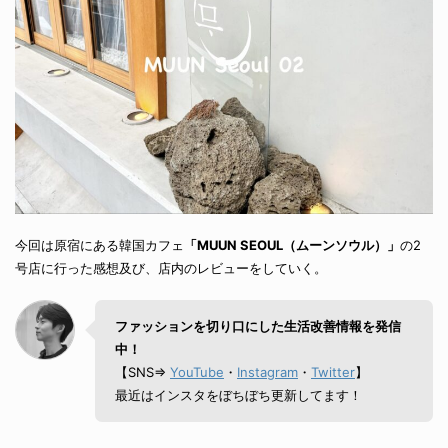
今回は原宿にある韓国カフェ
「MUUN SEOUL（ムーンソウル）」
の2
号店に行った感想及び、店内のレビューをしていく。
ファッションを切り口にした生活改善情報を発信
中！
【SNS⇒
YouTube
・
Instagram
・
Twitter
】
最近はインスタをぼちぼち更新してます！