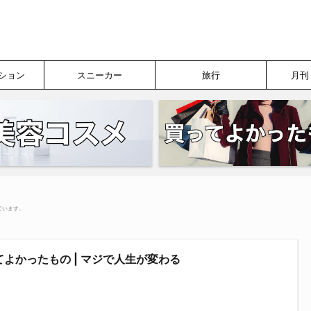
ション
スニーカー
旅行
月刊
ています。
よかったもの | マジで人生が変わる