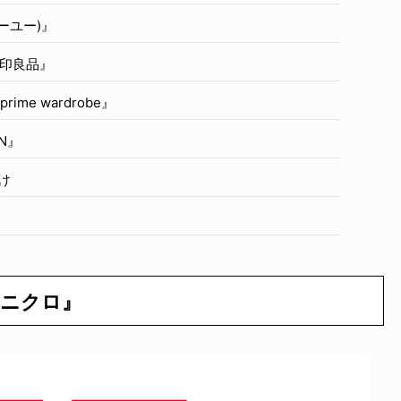
ーユー)』
印良品』
me wardrobe』
N』
け
ユニクロ』