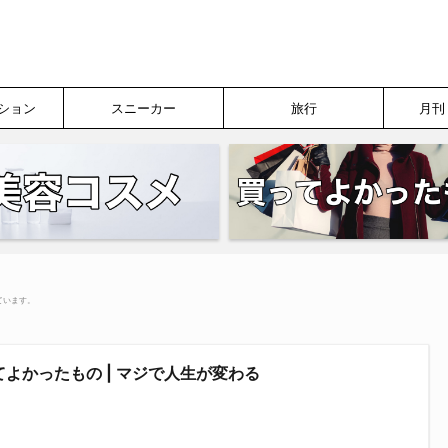
ション
スニーカー
旅行
月刊
ています。
よかったもの | マジで人生が変わる