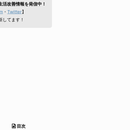
生活改善情報を発信中！
am
・
Twitter
】
新してます！
目次