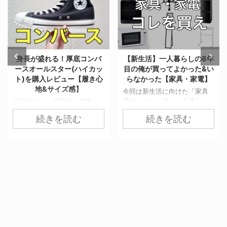
身長が盛れる！厚底コンバ
【新生活】一人暮らしの8年
ースオールスター(ハイカッ
目の俺が買ってよかった&い
ト)を購入レビュー【履き心
らなかった【家具・家電】
地&サイズ感】
今回は新生活に向けた「家具
選び」について、一人暮らし
今回はファン待望の「厚底コ
の8年目の俺が買ってよかった
ンバースオールスター」が登
続きを読む
続きを読む
&いらなかった家具を合計14個
場したから、購入してレビュ
紹介する。 特に”いらなかった
ーする。 通常の販売価格より
家具・家電”は必見だ。 一番の
も1,500円ほど安く買うことが
節約方法は無駄なモノを買わ
できる裏技も紹介しているの
ないことだ。何かとお金がか
で、よかったら最後まで読ん
かる新生活において、1円でも
でほしい。 韓国で大人気！流
無駄な出費は抑えるべき。 ぜ
行りの厚底コンバースが遂に
ひ参考にしてみてほしい。
日本に！ ここ数年、メンズ・
【買ってよかった】セミダブ
レディース問わず「厚底スニ
ルベッド 買ってよかった家具
ーカーブーム」が続いてい
の1つ目は「セミダブルベッ
る。 特に韓国では人気アイド
ド」だ。 シングルベッドを買
ルやインフルエンサーが積極