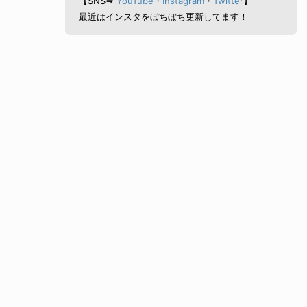
【SNS⇒
YouTube
・
Instagram
・
Twitter
】
最近はインスタをぼちぼち更新してます！