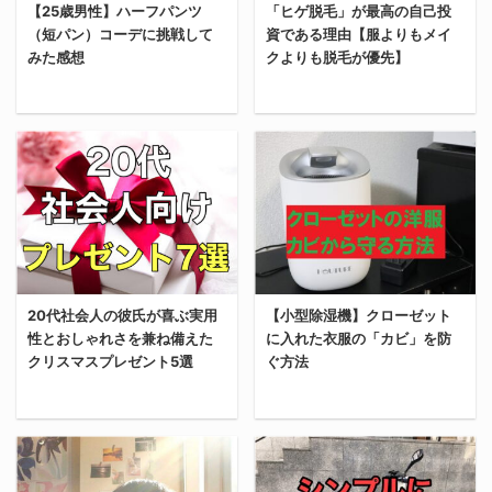
ステップについてお伝え
【25歳男性】ハーフパンツ
「ヒゲ脱毛」が最高の自己投
しい。 ZARAの冬セール
（短パン）コーデに挑戦して
資である理由【服よりもメイ
する。 開業届の作成と提
は12月の中旬から！ 毎
みた感想
クよりも脱毛が優先】
出方法 青色申告承認申請
年この時期を楽しみにし
書の作成と提出方法 終わ
ている人もいるだろう。
ってみればクソ簡単なん
アパレルは大きく年に2
今回は、25歳男性（俺）
今回は、ヒゲ脱毛が最高
だけど、はじめは右も左
回、夏と冬にセールをす
が「ハーフパンツ コー
の自己投資である理由を
も分からない。誰だって
る。 ZARAも他に漏れず
デ」に挑戦してみた感想
解説する。 まだヒゲ脱毛
そう。 俺が困ったり悩ん
特大セールをするから、
をかいていく。 「ハーフ
に通っていない人は必見
だりしたポイントを解説
この機会に買い物をする
パンツは子供っぽくな
だ。 ヒゲ脱毛は最高の自
するから、あなたの参考
っきゃない。 セール開始
る、、」と抵抗感を持っ
己投資 ヒゲ脱毛は最高の
になれば嬉しい。 個人事
日はいつ？ 2023年は12
ている男性は少なくない
自己投資だ。 その理由が
業主になる方法 結論、個
月20日がセール開始日だ
20代社会人の彼氏が喜ぶ実用
【小型除湿機】クローゼット
はず。俺も同じ印象だっ
下記。 見た目の清潔感が
人事業主になる方法は開
った。 例年12月の中旬
性とおしゃれさを兼ね備えた
に入れた衣服の「カビ」を防
た。 しかし、実際に挑戦
増してモテるようになる
業届を出すことだ。 それ
からウィンターセールが
クリスマスプレゼント5選
ぐ方法
してみたら「あれ？意外
毎日ヒゲを剃る「時間」
以上でもそれ以下でもな
始まるみたい。 ZA ...
と良くね？！」ってなっ
を節約できる ヒゲ剃りに
い、クソ簡単。 「開業
た。 俺がハーフパンツ
かかる「コスト」を削減
届」自体は ...
今回は「20代社会人の彼
今回はクローゼットの洋
（短パン）に挑戦したく
できる ヒゲ脱毛は、想像
氏が喜ぶ実用性とおしゃ
服をカビから守る方法を
なった理由 俺がハーフパ
以上にあなたの人生にポ