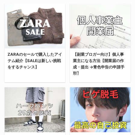
ZARAのセールで購入したアイ
【副業ブロガー向け】個人事
テム紹介【SALEは新しい挑戦
業主になる方法【開業届の作
をするチャンス】
成・提出 →青色申告の申請手
順】
今回はZARA（ザラ）の
今回は年収が20万円を超
冬セールで購入したアイ
えた副業ブロガー向けに
テムを３つ紹介する。
「個人事業主になる方
ZARAのセール時期やセ
法」を解説する。 具体的
ールの特徴、購入したア
には、個人事業主になる
イテムの着画も載せてい
にあたって必要な2つの
くからぜひ参考にしてほ