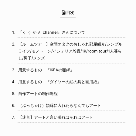
目次
『く う か ん channel』さんについて
【ルームツアー】空間オタクのおしゃれ部屋紹介/シンプル
ライフ/モノトーン/インテリア/9畳/1K/room tour/1人暮ら
し/男子/メンズ
用意するもの 『IKEAの額縁』
用意するもの 『ダイソーの絵の具と画用紙』
自作アートの制作過程
（ぶっちゃけ）額縁に入れたらなんでもアート
【迷言】アートと言い張ればそれはアート