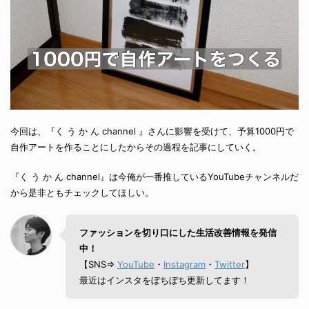
今回は、『く う か ん channel 』さんに影響を受けて、予算1000円で
自作アートを作ることにしたからその過程を記事にしていく。
『く う か ん channel』は今俺が一番推しているYouTubeチャンネルだ
から是非ともチェックしてほしい。
ファッションを切り口にした生活改善情報を発信
中！
【SNS⇒
YouTube
・
Instagram
・
Twitter
】
最近はインスタをぼちぼち更新してます！