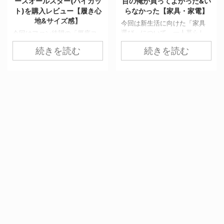
ースオールスター(ハイカッ
目の俺が買ってよかった&い
ト)を購入レビュー【履き心
らなかった【家具・家電】
地&サイズ感】
今回は新生活に向けた「家具
選び」について、一人暮らし
今回はファン待望の「厚底コ
の8年目の俺が買ってよかった
ンバースオールスター」が登
続きを読む
続きを読む
&いらなかった家具を合計14個
場したから、購入してレビュ
紹介する。 特に”いらなかった
ーする。 通常の販売価格より
家具・家電”は必見だ。 一番の
も1,500円ほど安く買うことが
節約方法は無駄なモノを買わ
できる裏技も紹介しているの
ないことだ。何かとお金がか
で、よかったら最後まで読ん
かる新生活において、1円でも
でほしい。 韓国で大人気！流
無駄な出費は抑えるべき。 ぜ
行りの厚底コンバースが遂に
ひ参考にしてみてほしい。
日本に！ ここ数年、メンズ・
【買ってよかった】セミダブ
レディース問わず「厚底スニ
ルベッド 買ってよかった家具
ーカーブーム」が続いてい
の1つ目は「セミダブルベッ
る。 特に韓国では人気アイド
ド」だ。 シングルベッドを買
ルやインフルエンサーが積極
うくらいなら初めからセミダ
的にコーディネートに取り入
ブルを買ってほしい。 なぜな
れたことによって厚底スニー
ら、2人で寝た時の疲れの取れ
カーの人気が爆発している。
具合がシ ...
韓国では『Run Star Hike』が
大人気！ 韓国 ...