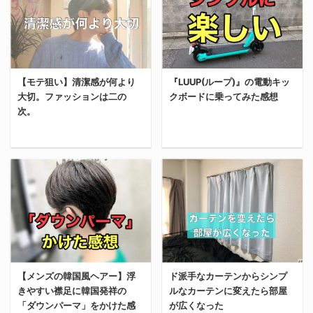
れさを兼ね備えたクリス
紹介する。 日本に住む人
ンツ（短パン）に挑戦し
ジティブなインパクトを
マスプレゼント5選」を
の99％が「お気に入りの
たくなった理由は至って
与えてくれる。 そして、
紹介する。 高価なボール
洋服にカビが生える問
シンプル。 外の気温が高
ヒゲ脱毛を始める時期は
ペン『MONTBLANC(モ
題」に直面したことがあ
すぎて長ズボンの暑さに
早ければ早いほど良い。
ンブラン)』
るはず。日本では6月～
耐えれなくなったから。
なぜなら、ヒゲ脱毛の効
【モテ狙い】清潔感が何より
『LUUP(ループ)』の電動キッ
MONTBLANC(モンブラ
10月にかけて高温多湿の
7月に入ってからという
果は自分が生きている限
大切。ファッションは二の
クボードに乗ってみた感想
ン)は1906年にドイツで
日々が続く。 日本は湿度
もの、毎日気温は30度超
りほぼ永久的に続くか
次。
創業した高級筆記用具メ
が高すぎる ユニクロが
え。「狂ってんじゃねぇ
ら。 今日ヒゲ脱毛を開始
ーカー。 最も王道のモデ
2019年6～7月に外国人
か？」ってレベ ...
するのと ...
今回は『LUUP(ルー
ル『マイスターシュテュ
105名（在日歴1～3年）
今回はモテるために最も
プ)』の電動キックボー
ック』は1本50,600円と
を対象に実施した「日本
大切な「清潔感の出し
ドに乗ってみた感想を共
目玉が飛び出るほど高価
の夏に関する実態調査」
方」について俺なりの解
有していく。 乗り方や注
なんだけど、そこには男
の結果によると、中南米
説をしていく。 もはや異
意点についても解説して
の憧れが詰まっている。
やアフリカなど赤道に近
性モテとか関係なく全て
いるから少しでも
MONTBLANC(モンブラ
く、日本よりも気温が高
の対人関係を良好にする
『LUUP(ループ)の電動
ン)は男のロマン 繰り返
いと思われる国の出身者
ために大切なことだと思
キックボード』に興味が
しになるが、
も「日本の夏は母国に比
【メンズの韓国風ヘアー】浮
ド派手なカーテンからシンプ
うから絶対に抑えてほし
ある人は是非読んでほし
MONTBLANC(モンブラ
べて暑い」と答えたそう
きやすい襟足に韓国発祥の
ルなカーテンに変えたら部屋
い。 モテるためには清潔
い。 『LUUP(ループ)』
ン)は男の憧れだ。 描き
だ。 なぜ彼らはそう感じ
「ダウンパーマ」をかけた感
が広くなった
感が何より大切 ＠